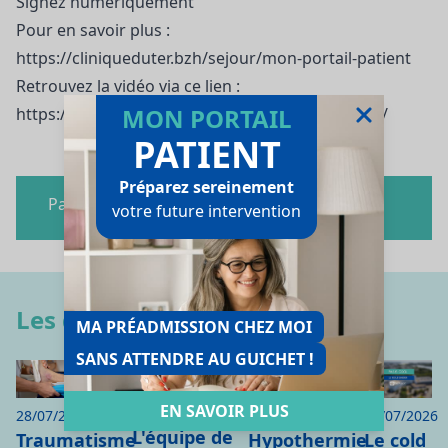
Signez numériquement
Pour en savoir plus :
https://cliniqueduter.bzh/sejour/mon-portail-patient
Retrouvez la vidéo via ce lien :
MON PORTAIL
https://www.facebook.com/share/v/1EXFUkfpV4/
PATIENT
Préparez sereinement
Partagez cet article
votre future intervention
Les derniers articles
MA PRÉADMISSION CHEZ MOI
SANS ATTENDRE AU GUICHET !
EN SAVOIR PLUS
28/07/2026
16/07/2026
21/07/2026
28/07/2026
L'équipe de
Le cold
Hypothermie
Traumatisme