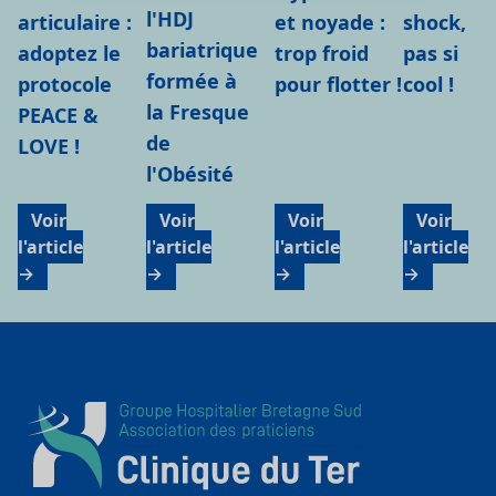
l'HDJ
shock,
et noyade :
articulaire :
bariatrique
pas si
trop froid
adoptez le
formée à
cool !
pour flotter !
protocole
la Fresque
PEACE &
de
LOVE !
l'Obésité
Voir
Voir
Voir
Voir
l'article
l'article
l'article
l'article
→
→
→
→