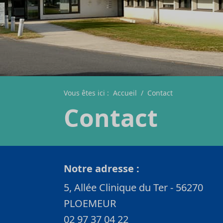
Vous êtes ici :
Accueil
/
Contact
Contact
Notre adresse :
5, Allée Clinique du Ter - 56270
PLOEMEUR
02 97 37 04 22