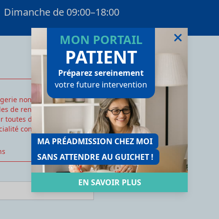
Dimanche de 09:00–18:00
MON PORTAIL
PATIENT
Préparez sereinement
votre future intervention
gerie non cryptée.
des de rendez-vous
our toutes demandes de
cialité concernée.
MA PRÉADMISSION CHEZ MOI
ns
SANS ATTENDRE AU GUICHET !
EN SAVOIR PLUS