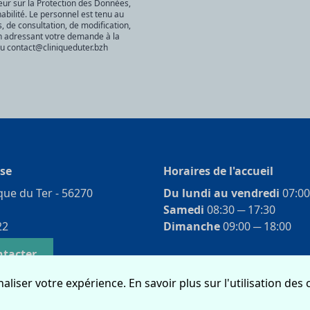
eur sur la Protection des Données,
bilité. Le personnel est tenu au
s, de consultation, de modification,
en adressant votre demande à la
ou
contact@cliniqueduter.bzh
se
Horaires de l'accueil
ique du Ter - 56270
Du lundi au vendredi
07:00
Samedi
08:30 ­─ 17:30
22
Dimanche
09:00 ­─ 18:00
ntacter
naliser votre expérience. En savoir plus sur l'utilisation des