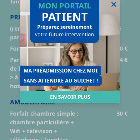
er
Tarifs applicables TTC au 1
janvier 2023
MON PORTAIL
PATIENT
PRESTATIONS CONVENTIONNÉES
Préparez sereinement
(remboursables en partie ou en totalité
votre future intervention
par les mutuelles)
Forfait journalier
20 €
Participation forfaitaire
24 €
de l’assuré pour tout acte
MA PRÉADMISSION CHEZ MOI
> à 120 € (par
SANS ATTENDRE AU GUICHET !
hospitalisation)
EN SAVOIR PLUS
AMBULATOIRE
Forfait chambre simple :
30 €
chambre particulière +
Wifi + télévison +
téléphone + lunettes