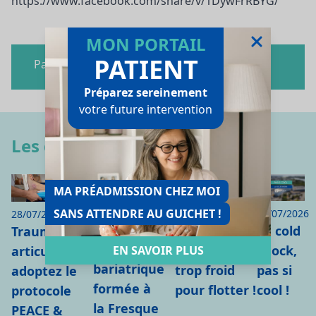
https://www.facebook.com/share/v/1DywFrRBYG/
MON PORTAIL
PATIENT
Partagez cet article
Préparez sereinement
votre future intervention
Les derniers articles
MA PRÉADMISSION CHEZ MOI
28/07/2026
SANS ATTENDRE AU GUICHET !
16/07/2026
21/07/2026
28/07/2026
L'équipe de
Le cold
Hypothermie
Traumatisme
l'HDJ
shock,
et noyade :
EN SAVOIR PLUS
articulaire :
bariatrique
pas si
trop froid
adoptez le
formée à
cool !
pour flotter !
protocole
la Fresque
PEACE &