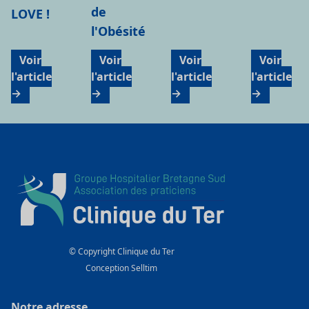
de
LOVE !
l'Obésité
Voir
Voir
Voir
Voir
l'article
l'article
l'article
l'article
→
→
→
→
© Copyright Clinique du Ter
Conception
Selltim
Notre adresse