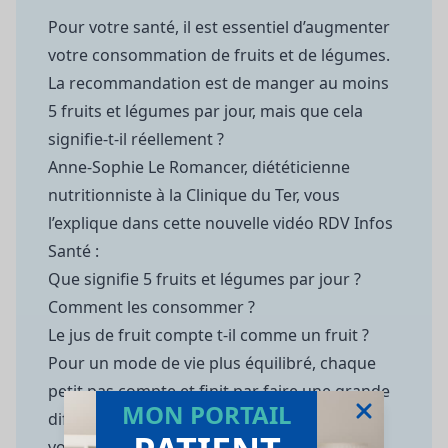
Pour votre santé, il est essentiel d’augmenter
votre consommation de fruits et de légumes.
La recommandation est de manger au moins
5 fruits et légumes par jour, mais que cela
signifie-t-il réellement ?
Anne-Sophie Le Romancer, diététicienne
nutritionniste à la Clinique du Ter, vous
l’explique dans cette nouvelle vidéo RDV Infos
Santé :
Que signifie 5 fruits et légumes par jour ?
Comment les consommer ?
Le jus de fruit compte t-il comme un fruit ?
Pour un mode de vie plus équilibré, chaque
petit pas compte et finit par faire une grande
MON PORTAIL
différence. Si vous souhaitez en savoir plus,
vous pouvez également vous rendre sur le