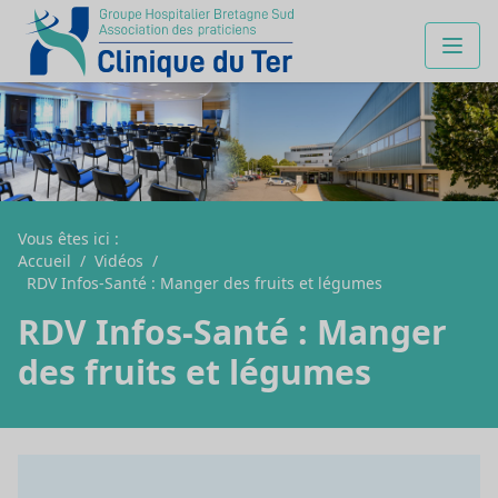
Vous êtes ici :
Accueil
/
Vidéos
/
RDV Infos-Santé : Manger des fruits et légumes
RDV Infos-Santé : Manger
des fruits et légumes