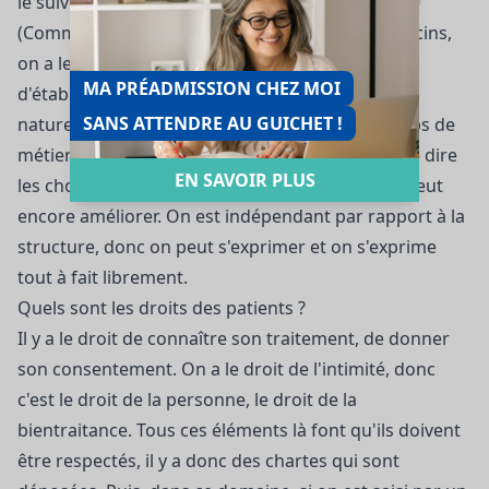
le suivi du dossier dans la composition de la CDU
(Commission des usagers). On a donc des médecins,
on a le président de la commission médicale
MA PRÉADMISSION CHEZ MOI
d'établissement, on a le directeur, et on a
SANS ATTENDRE AU GUICHET !
naturellement les représentants de tous les corps de
métier de l'établissement, ce qui nous permet de dire
EN SAVOIR PLUS
les choses qui ne vont pas ou les choses qu'on peut
encore améliorer. On est indépendant par rapport à la
structure, donc on peut s'exprimer et on s'exprime
tout à fait librement.
Quels sont les droits des patients ?
Il y a le droit de connaître son traitement, de donner
son consentement. On a le droit de l'intimité, donc
c'est le droit de la personne, le droit de la
bientraitance. Tous ces éléments là font qu'ils doivent
être respectés, il y a donc des chartes qui sont