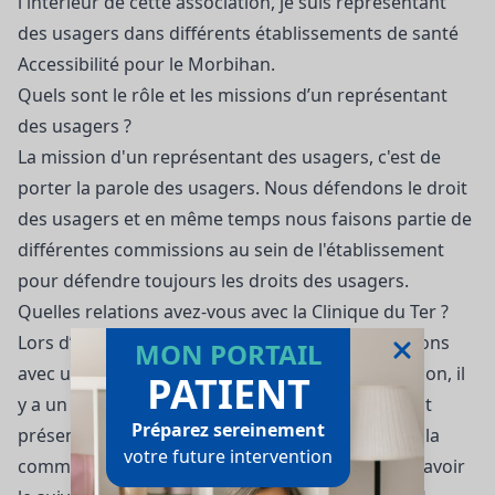
l'intérieur de cette association, je suis représentant
des usagers dans différents établissements de santé
Accessibilité pour le Morbihan.
Quels sont le rôle et les missions d’un représentant
des usagers ?
La mission d'un représentant des usagers, c'est de
porter la parole des usagers. Nous défendons le droit
des usagers et en même temps nous faisons partie de
différentes commissions au sein de l'établissement
pour défendre toujours les droits des usagers.
Quelles relations avez-vous avec la Clinique du Ter ?
Lors d’une médiation, par exemple, nous travaillons
MON PORTAIL
avec un médecin médiateur. Suite à cette médiation, il
PATIENT
y a un rapport qui est effectué et ce rapport, il est
Préparez sereinement
présenté à la commission des usagers et lors de la
votre future intervention
commission des usagers, on peut effectivement avoir