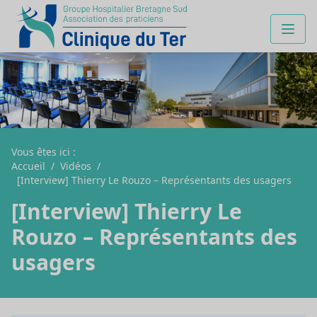
Vous êtes ici :
Accueil
/
Vidéos
/
[Interview] Thierry Le Rouzo – Représentants des usagers
[Interview] Thierry Le
Rouzo – Représentants des
usagers