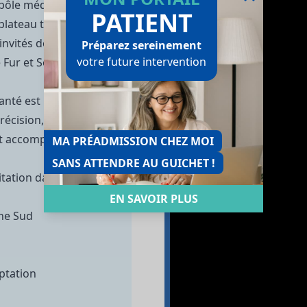
pôle médico-sportif
PATIENT
 plateau technique de
nvités dont les
Préparez sereinement
votre future intervention
 Fur et Sébastien
anté est un espace
récision, rééducation
e et accompagnement
MA PRÉADMISSION CHEZ MOI
SANS ATTENDRE AU GUICHET !
itation dans un
EN SAVOIR PLUS
ne Sud
ptation