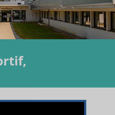
rtif,