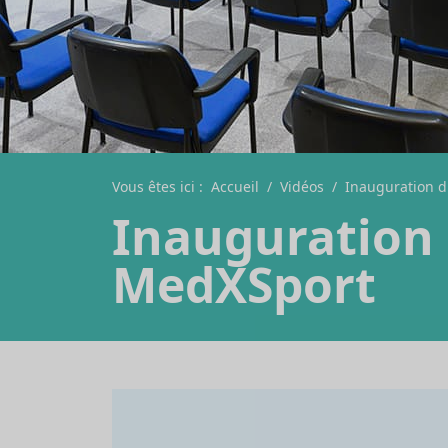
Vous êtes ici :
Accueil
/
Vidéos
/
Inauguration d
Inauguration 
MedXSport