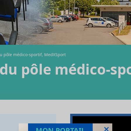
u pôle médico-sportif, MedXSport
du pôle médico-spo
MON PORTAIL