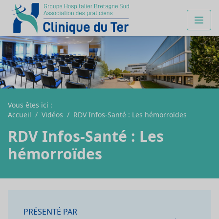
Vous êtes ici :
Accueil
/
Vidéos
/
RDV Infos-Santé : Les hémorroïdes
RDV Infos-Santé : Les
hémorroïdes
PRÉSENTÉ PAR