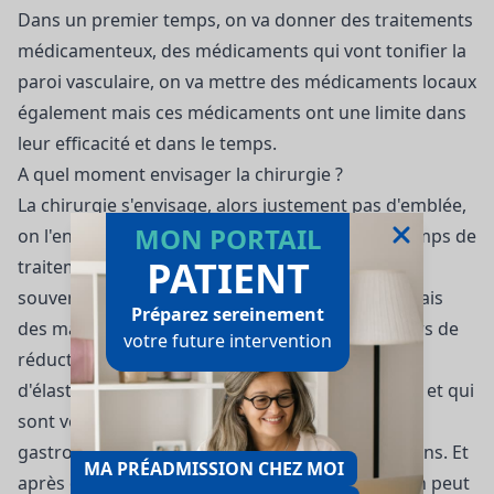
Dans un premier temps, on va donner des traitements
médicamenteux, des médicaments qui vont tonifier la
paroi vasculaire, on va mettre des médicaments locaux
également mais ces médicaments ont une limite dans
leur efficacité et dans le temps.
A quel moment envisager la chirurgie ?
La chirurgie s'envisage, alors justement pas d'emblée,
MON PORTAIL
on l'envisage de toute façon après un certain temps de
PATIENT
traitements médicamenteux, mais aussi et assez
souvent, après avoir tenté, pas de la chirurgie mais
Préparez sereinement
des manœuvres de sclérose par injection ou alors de
votre future intervention
réduction des hémorroïdes par mise en place
d'élastiques, qui sont des dispositifs spécifiques, et qui
sont volontiers et plutôt faits par les spécialistes
gastro-entérologues plutôt que par les chirurgiens. Et
MA PRÉADMISSION CHEZ MOI
après quoi, si tout ça ne marche toujours pas, on peut