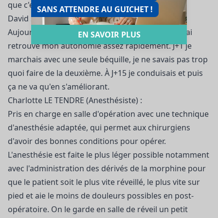
que c'est un vrai succès.
SANS ATTENDRE AU GUICHET !
David S. (patient) :
Aujourd'hui on est à un mois après l'opération. J'ai
EN SAVOIR PLUS
retrouvé mon autonomie assez rapidement. J+1 je
marchais avec une seule béquille, je ne savais pas trop
quoi faire de la deuxième. À J+15 je conduisais et puis
ça ne va qu'en s'améliorant.
Charlotte LE TENDRE (Anesthésiste) :
Pris en charge en salle d'opération avec une technique
d'anesthésie adaptée, qui permet aux chirurgiens
d'avoir des bonnes conditions pour opérer.
L'anesthésie est faite le plus léger possible notamment
avec l'administration des dérivés de la morphine pour
que le patient soit le plus vite réveillé, le plus vite sur
pied et aie le moins de douleurs possibles en post-
opératoire. On le garde en salle de réveil un petit