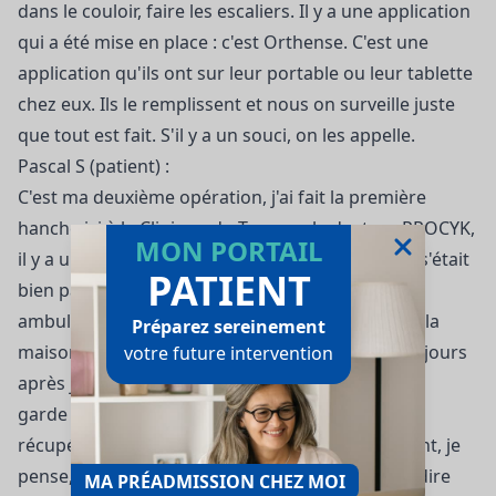
dans le couloir, faire les escaliers. Il y a une application
qui a été mise en place : c'est Orthense. C'est une
application qu'ils ont sur leur portable ou leur tablette
chez eux. Ils le remplissent et nous on surveille juste
que tout est fait. S'il y a un souci, on les appelle.
Pascal S (patient) :
C'est ma deuxième opération, j'ai fait la première
hanche ici à la Clinique du Ter, avec le docteur PROCYK,
MON PORTAIL
il y a un peu plus d'un an. Méthode classique ça s'était
PATIENT
bien passé et là franchement revenir le faire en
ambulatoire c'est une révélation. Je suis rentré à la
Préparez sereinement
maison le soir, pas de stress. Aujourd'hui quinze jours
votre future intervention
après je remarche quasiment sans béquilles, j'en
garde une pour assurer le mouvement mais la
récupération s'est fait très vite et plus rapidement, je
pense, que la première opération. Donc je veux dire
MA PRÉADMISSION CHEZ MOI