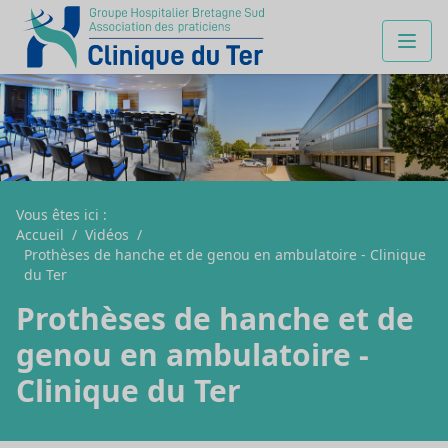
Vous êtes ici :
Accueil
/
Vidéos
/
Prothèses de hanche et de genou en ambulatoire - Clinique
du Ter
Prothèses de hanche et de
genou en ambulatoire -
Clinique du Ter