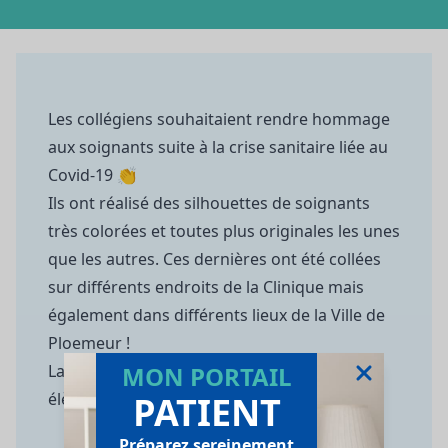
Les collégiens souhaitaient rendre hommage
aux soignants suite à la crise sanitaire liée au
Covid-19 👏
Ils ont réalisé des silhouettes de soignants
très colorées et toutes plus originales les unes
que les autres. Ces dernières ont été collées
sur différents endroits de la Clinique mais
également dans différents lieux de la Ville de
Ploemeur !
MON PORTAIL
La Clinique du Ter remercie l'ensemble des
PATIENT
élèves pour ce formidable projet
Préparez sereinement