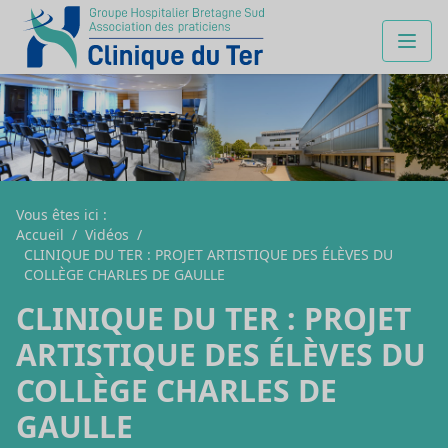
Vous êtes ici :
Accueil
/
Vidéos
/
CLINIQUE DU TER : PROJET ARTISTIQUE DES ÉLÈVES DU
COLLÈGE CHARLES DE GAULLE
CLINIQUE DU TER : PROJET
ARTISTIQUE DES ÉLÈVES DU
COLLÈGE CHARLES DE
GAULLE