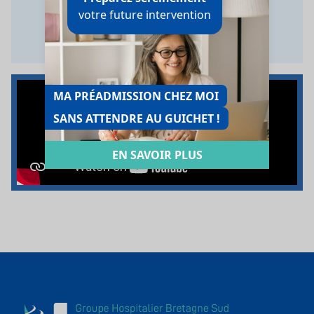
votre future intervention
MA PRÉADMISSION CHEZ MOI
SANS ATTENDRE AU GUICHET !
EN SAVOIR PLUS