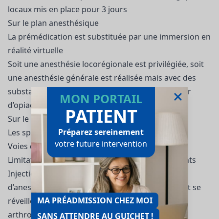
locaux mis en place pour 3 jours
Sur le plan anesthésique
La prémédication est substituée par une immersion en
réalité virtuelle
Soit une anesthésie locorégionale est privilégiée, soit
une anesthésie générale est réalisée mais avec des
substances particulières permettant de se passer
MON PORTAIL
d’opiacés
PATIENT
Sur le plan chirurgical
Préparez sereinement
Les spécificités suivantes sont mises en œuvre :
votre future intervention
Voies d’abord mini-invasives
Limitation du drainage et gestion des saignements
Injection en péri-articulaire d’un cocktail
d’anesthésiants locaux afin que lorsque le patient se
MA PRÉADMISSION CHEZ MOI
réveille, il ne ressente plus la douleur ni de son
arthrose ni de la chirurgie
SANS ATTENDRE AU GUICHET !