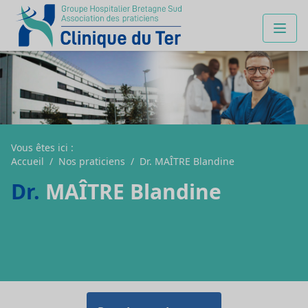
Vous êtes ici :
Accueil
/
Nos praticiens
/
Dr. MAÎTRE Blandine
Dr.
MAÎTRE Blandine