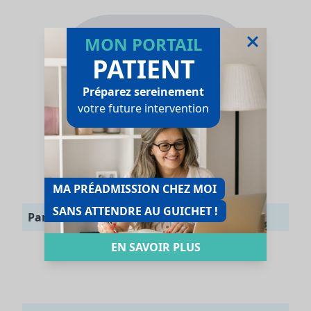
MON PORTAIL
PATIENT
Préparez sereinement
votre future intervention
MA PRÉADMISSION CHEZ MOI
SANS ATTENDRE AU GUICHET !
Parcours
EN SAVOIR PLUS