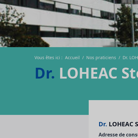
Vous êtes ici :
Accueil
/
Nos praticiens
/
Dr. LO
Dr.
LOHEAC S
Dr.
LOHEAC 
Adresse de cons