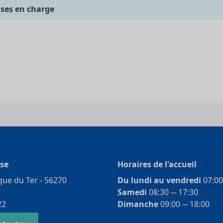
ises en charge
se
Horaires de l'accueil
ique du Ter - 56270
Du lundi au vendredi
07:00
Samedi
08:30 ­─ 17:30
22
Dimanche
09:00 ­─ 18:00