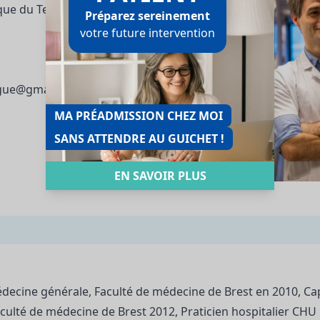
nique du Ter 56270 Ploemeur
Préparez sereinement
votre future intervention
ogue@gmail.com
MA PRÉADMISSION CHEZ MOI
SANS ATTENDRE AU GUICHET !
EN SAVOIR PLUS
ecine générale, Faculté de médecine de Brest en 2010, Ca
aculté de médecine de Brest 2012, Praticien hospitalier CHU 