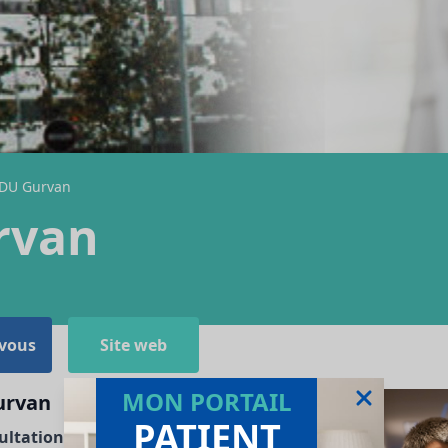
ADU Gurvan
rvan
-vous
Site web
MON PORTAIL
urvan
PATIENT
ultation