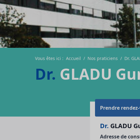
Vous êtes ici :
Accueil
/
Nos praticiens
/
Dr. GL
Dr.
GLADU Gu
Prendre rendez
Dr.
GLADU G
Adresse de cons